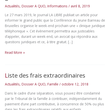
Actualités
,
Dossier A QUO
,
Informations
/
avril 8, 2019
Le 27 mars 2019, le journal LA LIBRE publiait un article pour
informer le grand public que la Conférence du Jeune Barreau de
Bruxelles organise le week-end prochain une « clinique juridique
téléphonique ». Cet évènement permettra aux justiciables
d’appeler, durant un week-end, un avocat qui répondra aux
questions juridiques et ce, à titre gratuit. […]
AQUO
Read More »
au
service
du
Liste des frais extraordinaires
justiciable
gratuitement
Actualités
,
Dossier A QUO
,
Famille
/
octobre 12, 2018
et
toute
Dans le cadre d’une séparation, vous pouvez être condamné
l’année
par le Tribunal de la famille à contribuer, indépendamment du
!
paiement d’une part contributive, à concurrence de 50% ou plus
dans les frais extraordinaires relatifs aux enfants.