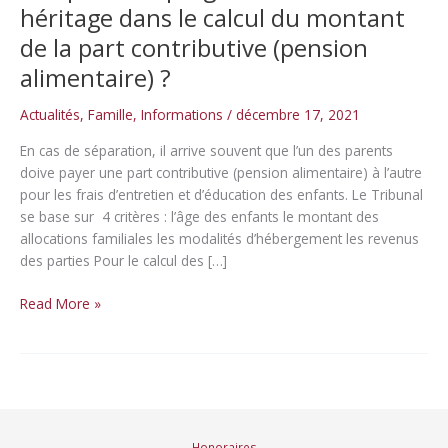
héritage dans le calcul du montant
de la part contributive (pension
alimentaire) ?
Actualités
,
Famille
,
Informations
/
décembre 17, 2021
En cas de séparation, il arrive souvent que l’un des parents
doive payer une part contributive (pension alimentaire) à l’autre
pour les frais d’entretien et d’éducation des enfants. Le Tribunal
se base sur 4 critères : l’âge des enfants le montant des
allocations familiales les modalités d’hébergement les revenus
des parties Pour le calcul des […]
La
Read More »
Cour
d’Appel
de
Mons
tient-
elle
Honoraires