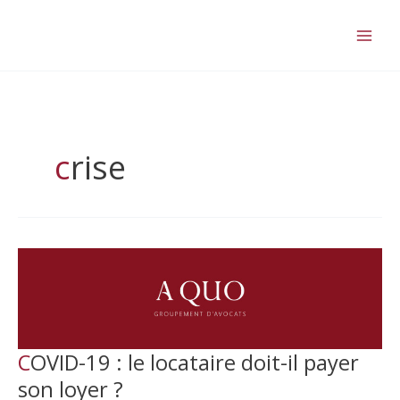
Aller
au
contenu
crise
COVID-19 : le locataire doit-il payer
son loyer ?