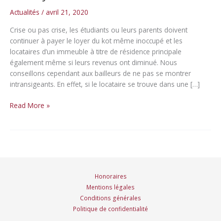
Actualités
/
avril 21, 2020
Crise ou pas crise, les étudiants ou leurs parents doivent
continuer à payer le loyer du kot même inoccupé et les
locataires d’un immeuble à titre de résidence principale
également même si leurs revenus ont diminué. Nous
conseillons cependant aux bailleurs de ne pas se montrer
intransigeants. En effet, si le locataire se trouve dans une […]
COVID-
Read More »
19
:
le
locataire
doit-
il
Honoraires
payer
Mentions légales
son
Conditions générales
loyer
Politique de confidentialité
?