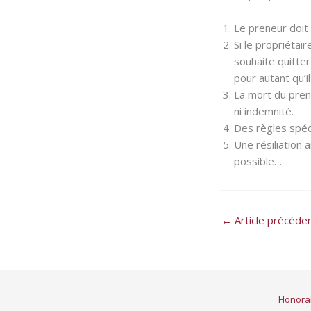
Le preneur doit
Si le propriétai
souhaite quitter
pour autant qu’i
La mort du prene
ni indemnité.
Des règles spéci
Une résiliation
possible…
←
Article précéde
Honora