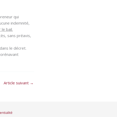
preneur qui
aucune indemnité,
le bail.
cès, sans préavis,
dans le décret.
 dorénavant
Article suivant
→
entialité