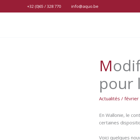
Aller
+32 (0)65 / 328 770
info@aquo.be
au
contenu
Modification des dispositions
pour l
Actualités
/
février
En Wallonie, le con
certaines dispositi
Voici quelques nou