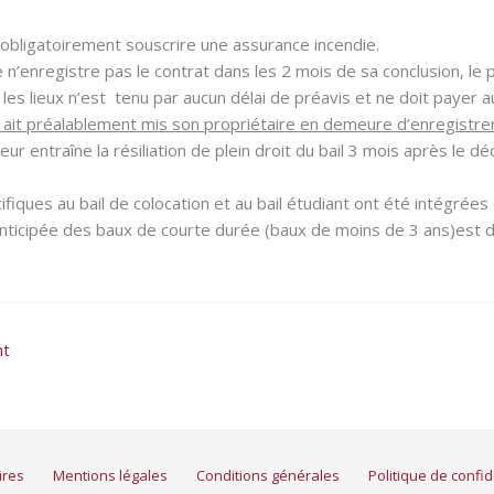
 obligatoirement souscrire une assurance incendie.
re n’enregistre pas le contrat dans les 2 mois de sa conclusion, le 
 les lieux n’est tenu par aucun délai de préavis et ne doit payer 
l ait préalablement mis son propriétaire en demeure d’enregistrer 
ur entraîne la résiliation de plein droit du bail 3 mois après le dé
fiques au bail de colocation et au bail étudiant ont été intégrées 
 anticipée des baux de courte durée (baux de moins de 3 ans)est
nt
ires
Mentions légales
Conditions générales
Politique de confid